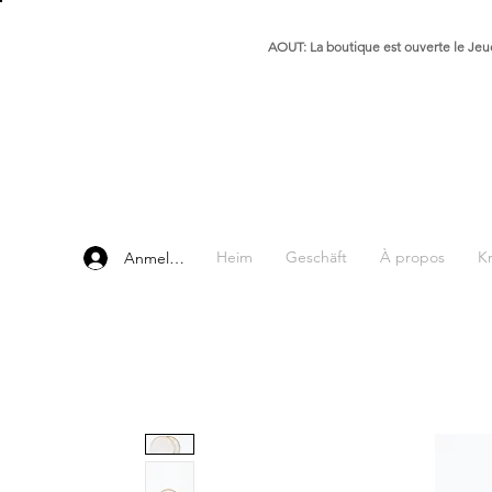
AOUT: La boutique est ouverte le Jeud
Heim
Geschäft
À propos
K
Anmelden