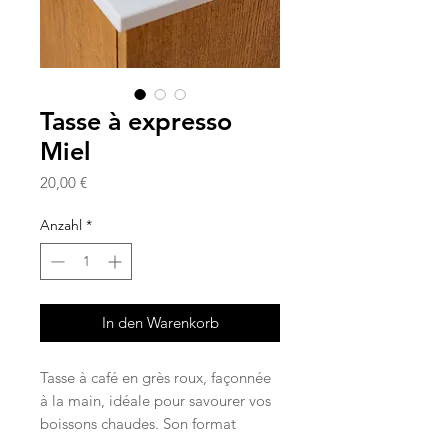
Tasse à expresso
Miel
Preis
20,00 €
Anzahl
*
In den Warenkorb
Tasse à café en grès roux, façonnée
à la main, idéale pour savourer vos
boissons chaudes. Son format
compact et sa prise en main