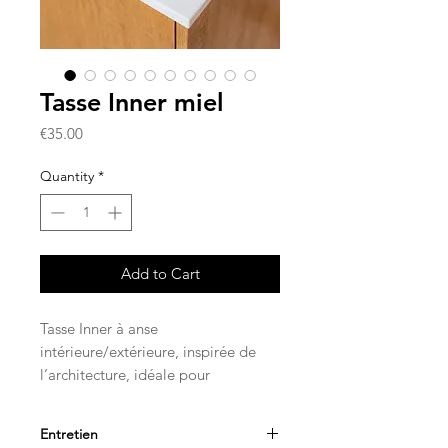
Tasse Inner miel
Price
€35.00
Quantity
*
Add to Cart
Tasse Inner à anse
intérieure/extérieure, inspirée de
l’architecture, idéale pour
accompagner vos pauses café ou
thé. Une pièce au design
Entretien
minimaliste et singulier, pensée