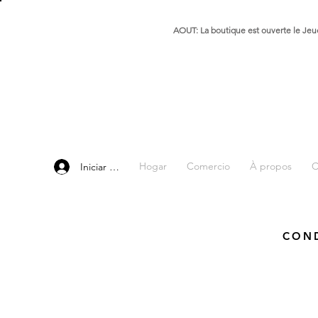
AOUT: La boutique est ouverte le Jeud
Hogar
Comercio
À propos
C
Iniciar sesión
COND