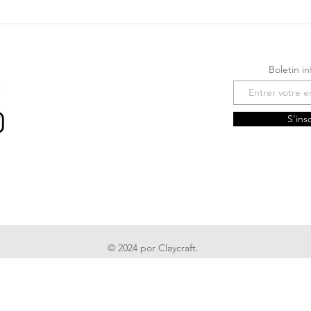
Boletin i
S'ins
© 2024 por Claycraft.