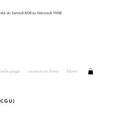
rmée du Samedi 8/08 au Mercredi 19/08.
velle page
reserva en línea
More
/CGU)