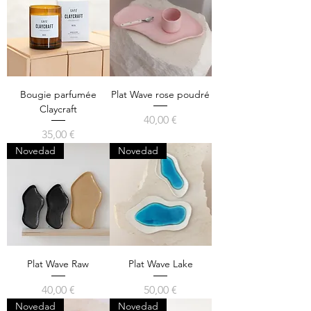
Bougie parfumée
Plat Wave rose poudré
Claycraft
Precio
40,00 €
Precio
35,00 €
Novedad
Novedad
Plat Wave Raw
Plat Wave Lake
Precio
Precio
40,00 €
50,00 €
Novedad
Novedad