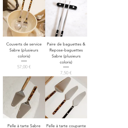
Couverts de service
Paire de baguettes &
Sabre (plusieurs
Repose-baguettes
coloris)
Sabre (plusieurs
coloris)
Precio
57,00 €
Precio
7,50 €
Pelle à tarte Sabre
Pelle à tarte coupante