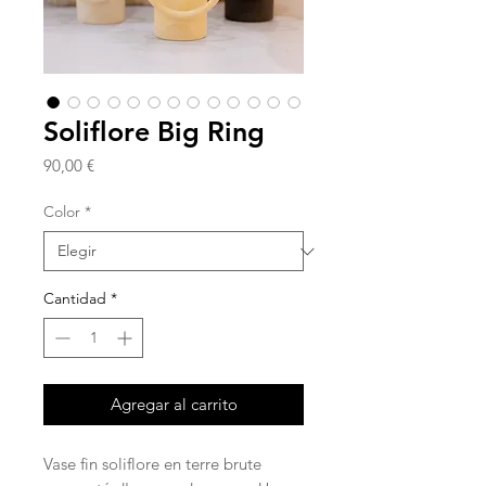
Soliflore Big Ring
Precio
90,00 €
Color
*
Cantidad
*
Agregar al carrito
Vase fin soliflore en terre brute