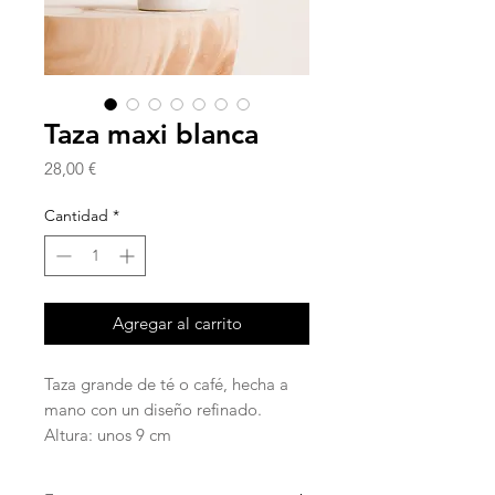
Taza maxi blanca
Precio
28,00 €
Cantidad
*
Agregar al carrito
Taza grande de té o café, hecha a
mano con un diseño refinado.
Altura: unos 9 cm
Las tazas están realizadas mediante