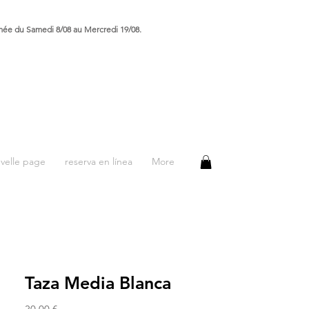
rmée du Samedi 8/08 au Mercredi 19/08.
velle page
reserva en línea
More
Taza Media Blanca
Precio