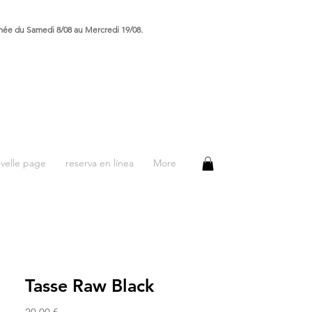
rmée du Samedi 8/08 au Mercredi 19/08.
velle page
reserva en línea
More
Tasse Raw Black
Precio