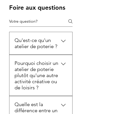
Foire aux questions
Qu'est-ce qu'un
atelier de poterie ?
Un atelier de poterie est une
Pourquoi choisir un
activité créative au cours de
atelier de poterie
laquelle les participants
plutôt qu'une autre
apprennent à façonner la
activité créative ou
terre pour réaliser leurs
de loisirs ?
propres objets en
céramique, comme une
Un atelier de poterie est une
tasse ou un vase. Encadré
Quelle est la
expérience créative qui
par un céramiste, chacun
différence entre un
permet de créer un objet
découvre les techniques de