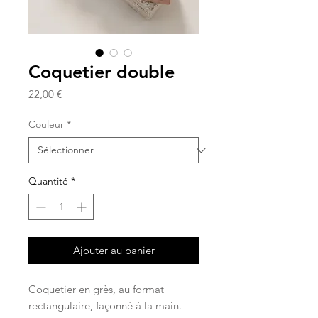
Coquetier double
Prix
22,00 €
Couleur
*
Quantité
*
Ajouter au panier
Coquetier en grès, au format
rectangulaire, façonné à la main.