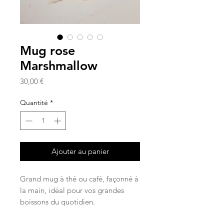
Mug rose
Marshmallow
Prix
30,00 €
Quantité
*
Ajouter au panier
Grand mug à thé ou café, façonné à
la main, idéal pour vos grandes
boissons du quotidien.