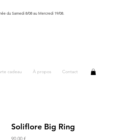
rmée du Samedi 8/08 au Mercredi 19/08.
rte cadeau
À propos
Contact
Soliflore Big Ring
Prix
90,00 €