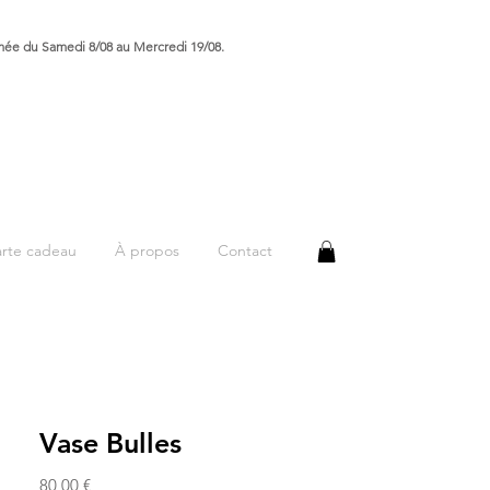
rmée du Samedi 8/08 au Mercredi 19/08.
rte cadeau
À propos
Contact
Vase Bulles
Prix
80,00 €