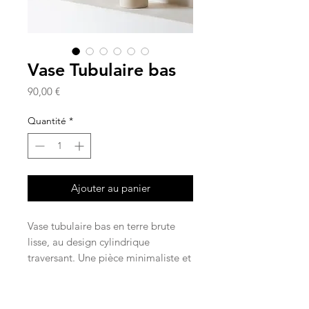
Vase Tubulaire bas
Prix
90,00 €
Quantité
*
Ajouter au panier
Vase tubulaire bas en terre brute
lisse, au design cylindrique
traversant. Une pièce minimaliste et
contemporaine, idéale pour
sublimer votre intérieur.